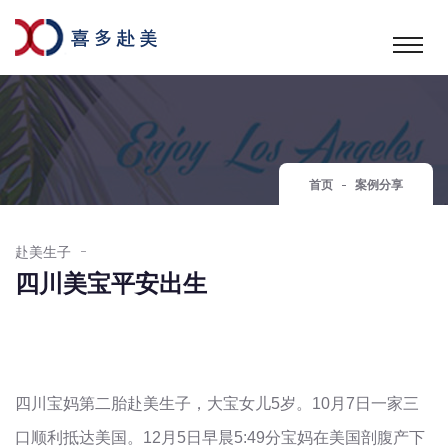
首页
案例分享
赴美生子
四川美宝平安出生
四川宝妈第二胎赴美生子，大宝女儿
5
岁。
10
月
7
日一家三
口顺利抵达美国。
12
月
5
日早晨
5:49
分宝妈在美国剖腹产下