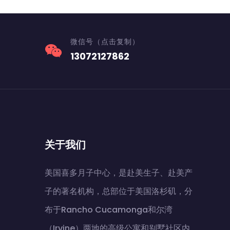
微信号（点击复制）
13072127862
关于我们
美国喜多月子中心，是赴美生子、赴美产
子的著名机构，总部位于美国洛杉矶，分
布于Rancho Cucamonga和尔湾
（Irvine）两地的高级公寓和别墅社区内。